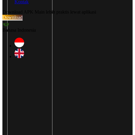
Kontak
Download APK
Main lebih praktis lewat aplikasi
Download
Bahasa Indonesia