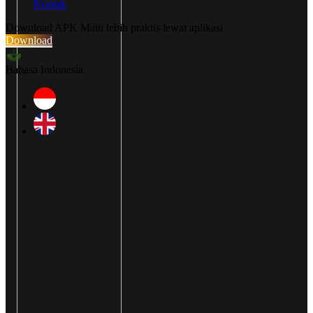
Kontak
Download APK
Main lebih praktis lewat aplikasi
Download
Bahasa Indonesia