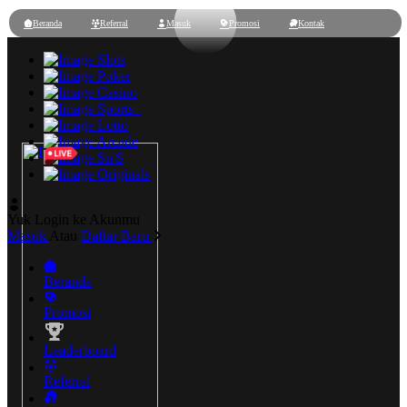
Beranda
Referral
Masuk
Promosi
Kontak
Slots
Poker
Casino
Sports+
Lotto
Arcade
Sn'S
Originals
Yuk Login ke Akunmu
Masuk
Atau
Daftar Baru
Beranda
Promosi
Leaderboard
Referral