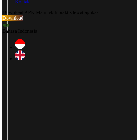
Kontak
Download APK
Main lebih praktis lewat aplikasi
Download
Bahasa Indonesia