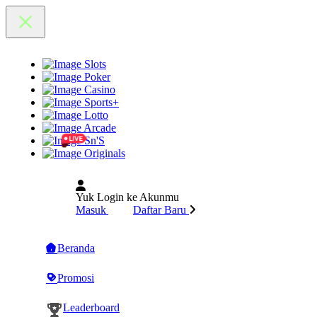
Slots
Poker
Casino
Sports+
Lotto
Arcade
Sn'S
Originals
Yuk Login ke Akunmu
Masuk
Atau
Daftar Baru
Beranda
Promosi
Leaderboard