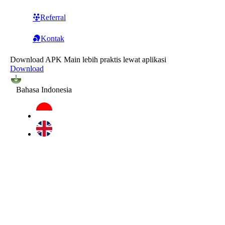
Referral
Kontak
Download APK
Main lebih praktis lewat aplikasi
Download
Bahasa Indonesia