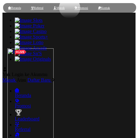
Beranda
Referral
Masuk
Promosi
Kontak
Slots
Poker
Casino
Sports+
Lotto
Arcade
Sn'S
Originals
Yuk Login ke Akunmu
Masuk
Atau
Daftar Baru
Beranda
Promosi
Leaderboard
Referral