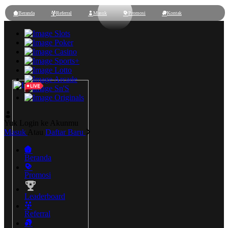
Beranda
Referral
Masuk
Promosi
Kontak
Slots
Poker
Casino
Sports+
Lotto
Arcade
Sn'S
Originals
Yuk Login ke Akunmu
Masuk
Atau
Daftar Baru
Beranda
Promosi
Leaderboard
Referral