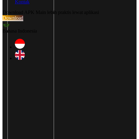
Kontak
Download APK
Main lebih praktis lewat aplikasi
Download
Bahasa Indonesia