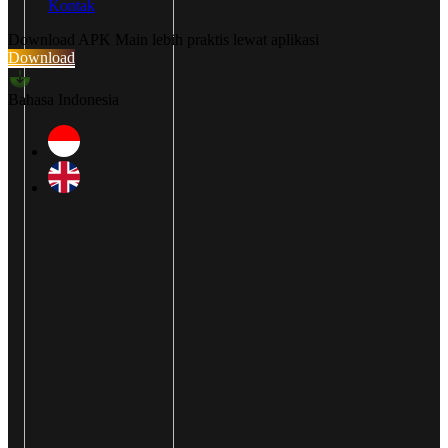
Kontak
Download APK
Main lebih praktis lewat aplikasi
Download
Bahasa Indonesia